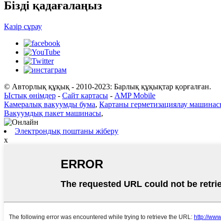
Бізді қадағалаңыз
Қазір сұрау
© Авторлық құқық - 2010-2023: Барлық құқықтар қорғалған.
Ыстық өнімдер
-
Сайт картасы
-
AMP Mobile
Камералық вакуумды бума
,
Картаны герметизациялау машина
Вакуумдық пакет машинасы
,
Электрондық поштаны жіберу
x