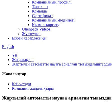
Компанияның профилі
Тарихшы
Команда
Сертификат
Компанияның мәдениеті
Қызмет көрсету
Utienpack Videos
Жүктеулер
Бізбен хабарласыңы
English
Үй
Жаңалықтар
Жартылай автоматты науаға арналған тығыздағыштардың
Жаңалықтар
Кейс-стади
Компания жаңалықтары
Жартылай автоматты науаға арналған тығызда