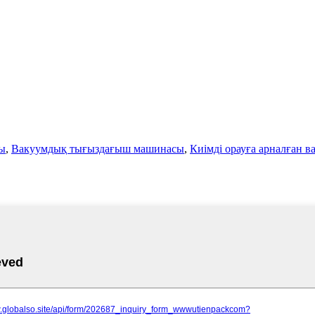
сы
,
Вакуумдық тығыздағыш машинасы
,
Киімді орауға арналған 