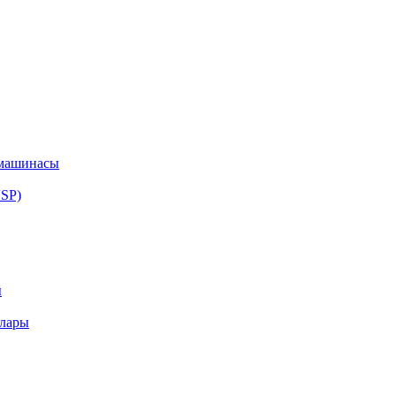
машинасы
SP)
ы
алары