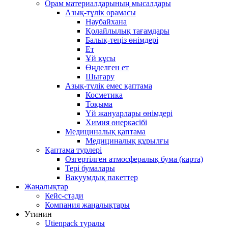
Орам материалдарының мысалдары
Азық-түлік орамасы
Наубайхана
Қолайлылық тағамдары
Балық-теңіз өнімдері
Ет
Ұй құсы
Өңделген ет
Шығару
Азық-түлік емес қаптама
Косметика
Тоқыма
Үй жануарлары өнімдері
Химия өнеркәсібі
Медициналық қаптама
Медициналық құрылғы
Қаптама түрлері
Өзгертілген атмосфералық бума (карта)
Тері бумалары
Вакуумдық пакеттер
Жаңалықтар
Кейс-стади
Компания жаңалықтары
Утинин
Utienpack туралы