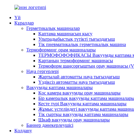
Үй
Құралдар
Герметикалық машиналар
Қаптама машинасын қысу
Ультрадыбыстық түтікті тығыздағыш
Тік пневматикалық герметикалық машина
Термоформинг орам машиналары
ТЕРМОФОФОФИКАСЫ Вакуумды қаптама 
Картаның термоформинг машинасы
Термоформ шаңсорғыштың орау машинасы (V
Науа гергерлері
Жартылай автоматты науа тығыздағыш
Үздіксіз автоматты науа тығыздағыш
Вакуумды қаптама машиналары
Қос камера вакуумды орау машиналары
Бір камералық вакуумды қаптама машиналар
Кесте түрі Вакуумды қаптама машиналары
Жұмыс үстеліндегі вакуумды қаптама машин
Тік сыртқы вакуумды қаптама машиналары
Шкаф вакуумды орау машиналары
Баннер дәнекерлеушісі
Қолдану