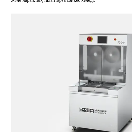
және нарықтық талаптарға сәйкес келеді.