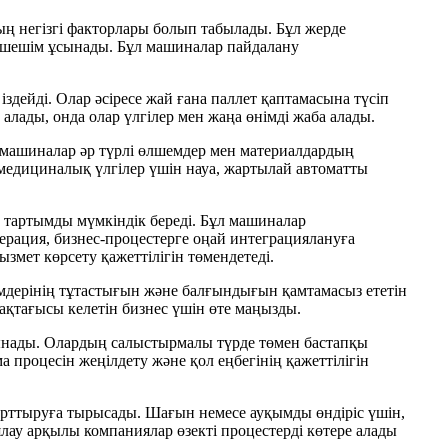
дың негізгі факторлары болып табылады. Бұл жерде
 шешім ұсынады. Бұл машиналар пайдалану
н іздейді. Олар әсіресе жай ғана паллет қаптамасына түсіп
 алады, онда олар үлгілер мен жаңа өнімді жаба алады.
машиналар әр түрлі өлшемдер мен материалдардың
се медициналық үлгілер үшін науа, жартылай автоматты
тартымды мүмкіндік береді. Бұл машиналар
рация, бизнес-процестерге оңай интеграциялануға
змет көрсету қажеттілігін төмендетеді.
німдерінің тұтастығын және балғындығын қамтамасыз ететін
сақтағысы келетін бизнес үшін өте маңызды.
ынады. Олардың салыстырмалы түрде төмен бастапқы
процесін жеңілдету және қол еңбегінің қажеттілігін
 арттыруға тырысады. Шағын немесе ауқымды өндіріс үшін,
лау арқылы компаниялар өзекті процестерді көтере алады