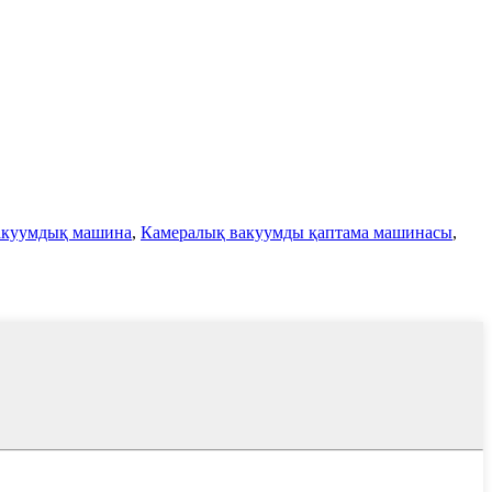
вакуумдық машина
,
Камералық вакуумды қаптама машинасы
,