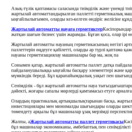
Азық-түлік қаптамасы саласында тиімділік және үнемді ти
жартылай автоматтандырылған паллетті герметикалық маш
ыңғайлылығымен, оларды кез-келген өндіріс желісіне құн
Жартылай автоматты науаға герметиктер
Кәсіпорындар ү
жатқан шағын бизнес үшін жарамды. Бұған қоса, олар ірі ө
Жартылай автоматты науаның герметикасының негізгі ар
паллеттерін өңдеуге қабілетті, оларды әр түрлі қаптама қ
науаны герметизациялау машиналары бар ма, жоқ па
Сонымен қатар, жартылай автоматты паллет датқа пайдал
пайдаланушылыққа ыңғайлы басқару элементтері және қар
мүмкіндік береді. Бұл қарапайымдылық уақыт пен шығындар
Сенімділік - бұл жартылай автоматты науа тығыздағыштары
дәйекті, жоғары сапалы мөрлерді қамтамасыз етуге арналға
Олардың практикалық артықшылықтарынан басқа, жартылай
инвестициялары мен минималды шығындары оларды шектеулі
төмендету арқылы бұл машиналар ұзақ мерзімді перспект
Жалпы, а
Жартылай автоматты паллет герметикасы
Кәс
бұл машиналар экономиканы, әмбебаптық пен сенімділікті 