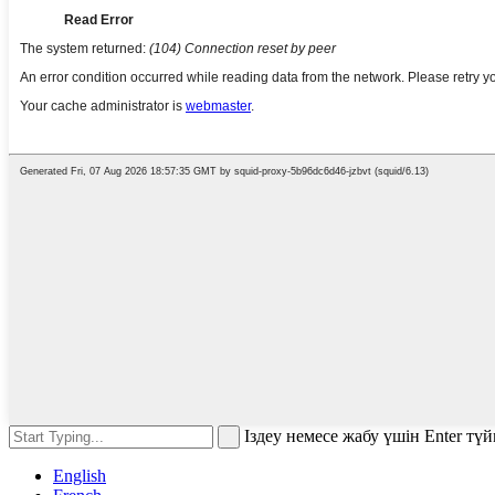
Іздеу немесе жабу үшін Enter тү
English