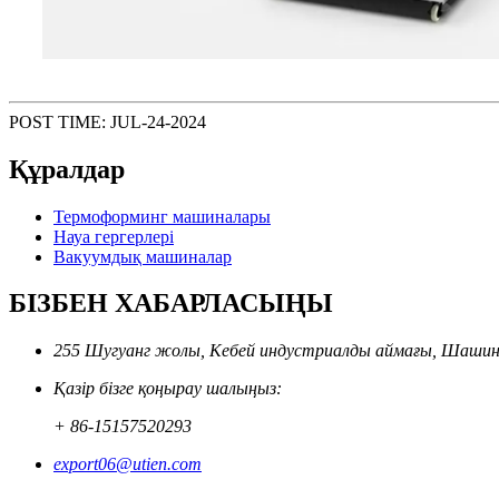
POST TIME: JUL-24-2024
Құралдар
Термоформинг машиналары
Науа гергерлері
Вакуумдық машиналар
БІЗБЕН ХАБАРЛАСЫҢЫ
255 Шугуанг жолы, Кебей индустриалды аймағы, Шашин
Қазір бізге қоңырау шалыңыз:
+ 86-15157520293
export06@utien.com