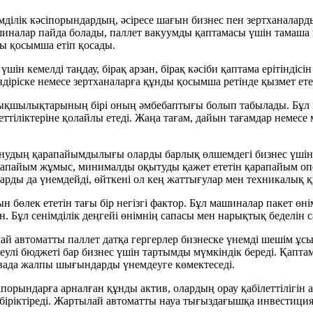
імділік кәсіпорындардың, әсіресе шағын бизнес пен зертханалар
иналар пайда болады, паллет вакуумды қаптамасы үшін тамаша
ды қосымша етіп қосады.
шін кемелді таңдау, бірақ арзан, бірақ кәсіби қаптама ерітіндісі
ндіріске немесе зертханаларға құнды қосымша ретінде қызмет ете
тықшылықтарының бірі оның әмбебаптығы болып табылады. Бұл 
ажеттіліктеріне қолайлы етеді. Жаңа тағам, дайын тағамдар неме
анудың қарапайымдылығы оларды барлық өлшемдегі бизнес үшін 
апайым жұмыс, минималды оқытуды қажет ететін қарапайым опе
ды да үнемдейді, өйткені ол кең жаттығулар мен техникалық қы
н бөлек ететін тағы бір негізгі фактор. Бұл машиналар пакет ө
н. Бұл сенімділік деңгейі өнімнің сапасы мен нарықтық беделін 
 автоматты паллет датқа гергерлер бизнеске үнемді шешім ұс
 бюджеті бар бизнес үшін тартымды мүмкіндік береді. Қаптама 
ивада жалпы шығындарды үнемдеуге көмектеседі.
іпорындарға арналған құнды актив, олардың орау қабілеттілігін
біріктіреді. Жартылай автоматты науа тығыздағышқа инвестиция