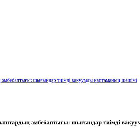
 әмбебаптығы: шығындар тиімді вакуумды қаптаманың шешімі
ғыштардың әмбебаптығы: шығындар тиімді вакуу