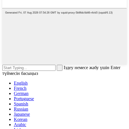
Іздеу немесе жабу үшін Enter
түймесін басыңыз
English
French
German
Portuguese
Spanish
Russian
Japanese
Korean
Arabic