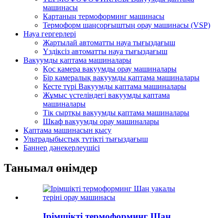
машинасы
Картаның термоформинг машинасы
Термоформ шаңсорғыштың орау машинасы (VSP)
Науа гергерлері
Жартылай автоматты науа тығыздағыш
Үздіксіз автоматты науа тығыздағыш
Вакуумды қаптама машиналары
Қос камера вакуумды орау машиналары
Бір камералық вакуумды қаптама машиналары
Кесте түрі Вакуумды қаптама машиналары
Жұмыс үстеліндегі вакуумды қаптама
машиналары
Тік сыртқы вакуумды қаптама машиналары
Шкаф вакуумды орау машиналары
Қаптама машинасын қысу
Ультрадыбыстық түтікті тығыздағыш
Баннер дәнекерлеушісі
Танымал өнімдер
Ірімшікті термоформинг Шаң