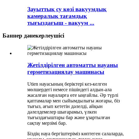
Зауыттық су көзі вакуумдық
камералық тағамдық
тығыздағыш - вакуум ...
Баннер дәнекерлеушісі
Жетілдірілген автоматты науаны
герметизациялау машинасы
Utien науасының беріктері кез-келген
мөлшердегі немесе пішіндегі алдын-ала
жасалған науаларға өте ыңғайлы. Әр түрлі
қаптамалар мен сыйымдылығы жоғары, біз
тығыз, ағып кететін дәлелді, айқын
дәлелдемелер шығарамыз, үлкен
тығыздағыштары бар және ұзартылған
сақтау мерзімі бар.
Біздің науа бергіштеріміз көптеген салаларда,