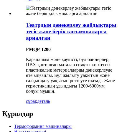
Театрдың дәнекерлеу жабдықтары
тегіс және берік қосымшаларға
арналған
FMQP-1200
Қарапайым және қауіпсіз, бұл баннерлер,
ПВХ қапталған маталар сияқты көптеген
пластикалық материалдарды дәнекерлеуде
өте ыңғайлы. Бұл жылыту уақытын және
салқындату уақытын реттеуге икемді. Және
герметиканың ұзындығы 1200-6000мм
болуы мүмкін.
сұрақ
деталь
Құралдар
Термоформинг машиналары
Науа гергерлері