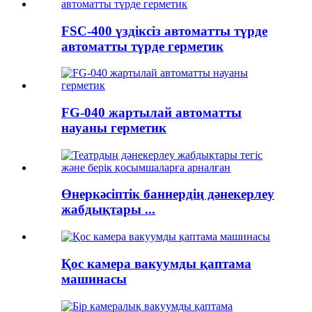
FSC-400 үздіксіз автоматты түрде
автоматты түрде герметик
FG-040 жартылай автоматты
науаны герметик
Өнеркәсіптік баннердің дәнекерлеу
жабдықтары ...
Қос камера вакуумды қаптама
машинасы