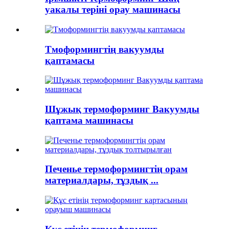
уакалы теріні орау машинасы
Тмоформингтің вакуумды
қаптамасы
Шұжық термоформинг Вакуумды
қаптама машинасы
Печенье термоформингтің орам
материалдары, тұздық ...