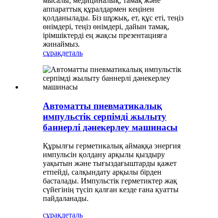
мысалы, медициналық, тамақ және
аппараттық құралдармен кеңінен
қолданылады. Біз шұжық, ет, құс еті, теңіз
өнімдері, теңіз өнімдері, дайын тамақ,
ірімшіктерді ең жақсы презентацияға
жинаймыз.
сұрақ
деталь
Автоматты пневматикалық
импульстік серпімді жылыту
баннерлі дәнекерлеу машинасы
Құрылғы герметикалық аймаққа энергия
импульсін қолдану арқылы қыздыру
уақытын және тығыздағыштарды қажет
етпейді, салқындату арқылы бірден
басталады. Импульстік герметиктер жақ
сүйегінің түсіп қалған кезде ғана қуатты
пайдаланады.
сұрақ
деталь