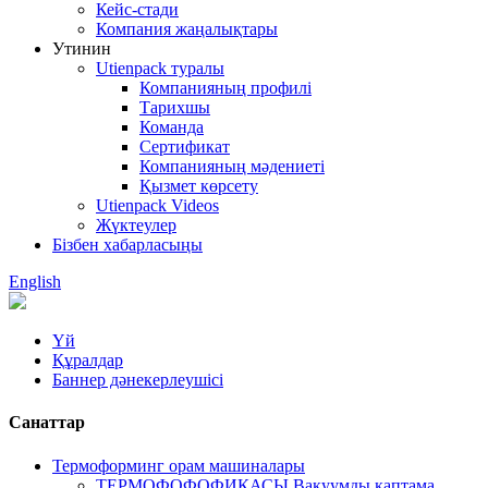
Кейс-стади
Компания жаңалықтары
Утинин
Utienpack туралы
Компанияның профилі
Тарихшы
Команда
Сертификат
Компанияның мәдениеті
Қызмет көрсету
Utienpack Videos
Жүктеулер
Бізбен хабарласыңы
English
Үй
Құралдар
Баннер дәнекерлеушісі
Санаттар
Термоформинг орам машиналары
ТЕРМОФОФОФИКАСЫ Вакуумды қаптама