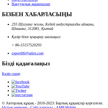
Вакуумдық машиналар
БІЗБЕН ХАБАРЛАСЫҢЫ
255 Шугуанг жолы, Кебей индустриалды аймағы,
Шашинг, 312081, Қытай
Қазір бізге қоңырау шалыңыз:
+ 86-15157520293
export06@utien.com
Бізді қадағалаңыз
Қазір сұрау
© Авторлық құқық - 2010-2023: Барлық құқықтар қорғалған.
Ыстық өнімдер
-
Сайт картасы
-
AMP Mobile