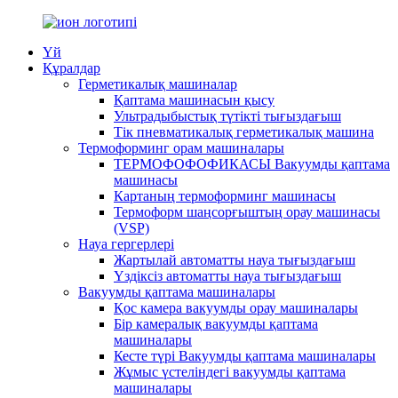
Үй
Құралдар
Герметикалық машиналар
Қаптама машинасын қысу
Ультрадыбыстық түтікті тығыздағыш
Тік пневматикалық герметикалық машина
Термоформинг орам машиналары
ТЕРМОФОФОФИКАСЫ Вакуумды қаптама
машинасы
Картаның термоформинг машинасы
Термоформ шаңсорғыштың орау машинасы
(VSP)
Науа гергерлері
Жартылай автоматты науа тығыздағыш
Үздіксіз автоматты науа тығыздағыш
Вакуумды қаптама машиналары
Қос камера вакуумды орау машиналары
Бір камералық вакуумды қаптама
машиналары
Кесте түрі Вакуумды қаптама машиналары
Жұмыс үстеліндегі вакуумды қаптама
машиналары