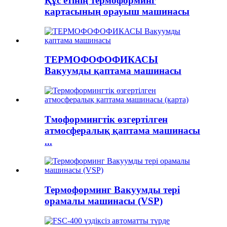
Құс етінің термоформинг
картасының орауыш машинасы
ТЕРМОФОФОФИКАСЫ
Вакуумды қаптама машинасы
Тмоформингтік өзгертілген
атмосфералық қаптама машинасы
...
Термоформинг Вакуумды тері
орамалы машинасы (VSP)