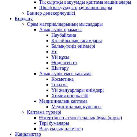
Тік сыртқы вакуумды қаптама машиналары
Шкаф вакуумды орау машиналары
Баннер дәнекерлеушісі
Қолдану
Орам материалдарының мысалдары
Азық-түлік орамасы
Наубайхана
Қолайлылық тағамдары
Балық-теңіз өнімдері
Ет
Ұй құсы
Өңделген ет
Шығару
Азық-түлік емес қаптама
Косметика
Тоқыма
Үй жануарлары өнімдері
Химия өнеркәсібі
Медициналық қаптама
Медициналық құрылғы
Қаптама түрлері
Өзгертілген атмосфералық бума (карта)
Тері бумалары
Вакуумдық пакеттер
Жаңалықтар