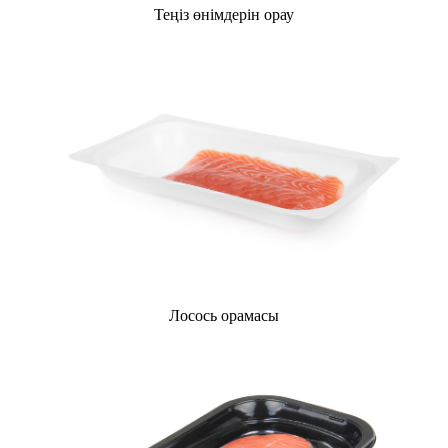
Теңіз өнімдерін орау
Лосось орамасы