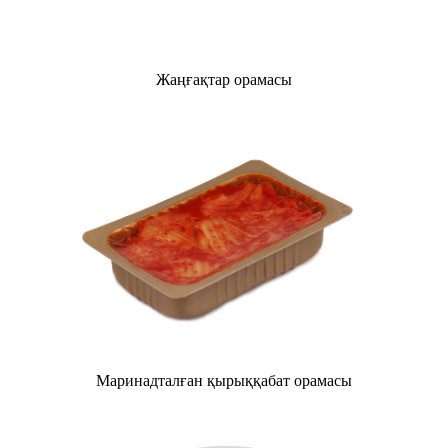
Жаңғақтар орамасы
Маринадталған қырыққабат орамасы