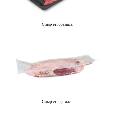
Сиыр еті орамасы
Сиыр еті орамасы