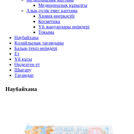
Медициналық құрылғы
Азық-түлік емес қаптама
Химия өнеркәсібі
Косметика
Үй жануарлары өнімдері
Тоқыма
Наубайхана
Қолайлылық тағамдары
Балық-теңіз өнімдері
Ет
Ұй құсы
Өңделген ет
Шығару
Тағамдар
Наубайхана