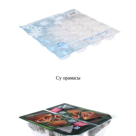
Су орамасы