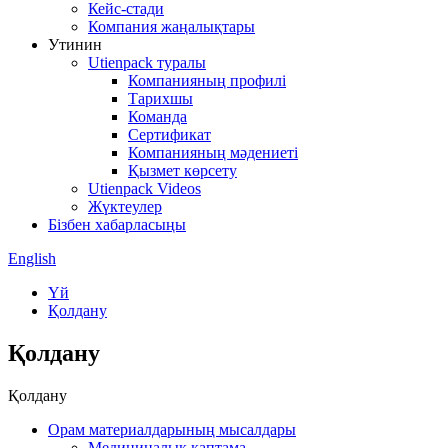
Кейс-стади
Компания жаңалықтары
Утинин
Utienpack туралы
Компанияның профилі
Тарихшы
Команда
Сертификат
Компанияның мәдениеті
Қызмет көрсету
Utienpack Videos
Жүктеулер
Бізбен хабарласыңы
English
Үй
Қолдану
Қолдану
Қолдану
Орам материалдарының мысалдары
Медициналық қаптама