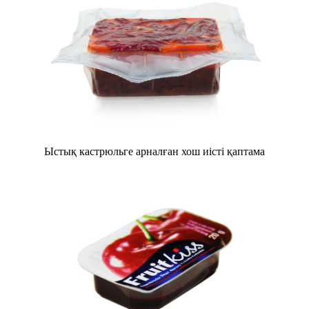
Ыстық кастрюльге арналған хош иісті қаптама