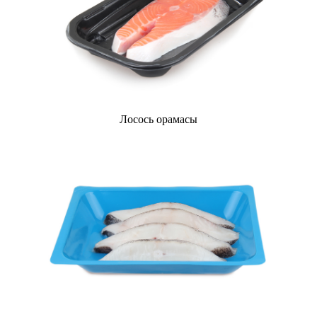
Лосось орамасы