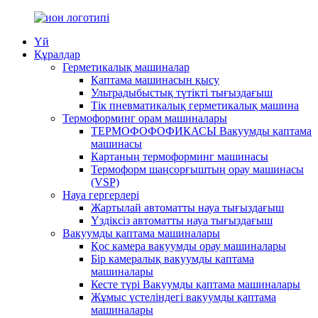
Үй
Құралдар
Герметикалық машиналар
Қаптама машинасын қысу
Ультрадыбыстық түтікті тығыздағыш
Тік пневматикалық герметикалық машина
Термоформинг орам машиналары
ТЕРМОФОФОФИКАСЫ Вакуумды қаптама
машинасы
Картаның термоформинг машинасы
Термоформ шаңсорғыштың орау машинасы
(VSP)
Науа гергерлері
Жартылай автоматты науа тығыздағыш
Үздіксіз автоматты науа тығыздағыш
Вакуумды қаптама машиналары
Қос камера вакуумды орау машиналары
Бір камералық вакуумды қаптама
машиналары
Кесте түрі Вакуумды қаптама машиналары
Жұмыс үстеліндегі вакуумды қаптама
машиналары