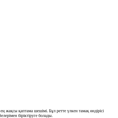
ң жақсы қаптама шешімі. Бұл ретте үлкен тамақ өндірісі
елерімен біріктіруге болады.