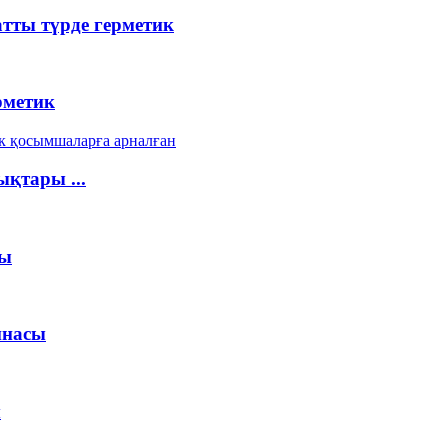
атты түрде герметик
рметик
ықтары ...
сы
инасы
ы