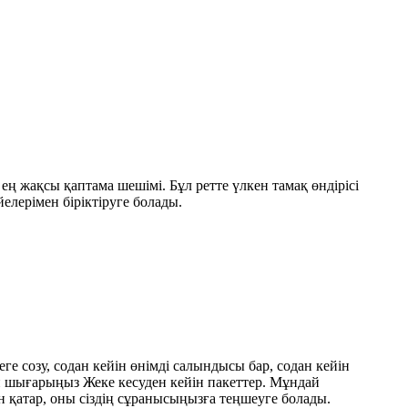
ң жақсы қаптама шешімі. Бұл ретте үлкен тамақ өндірісі
елерімен біріктіруге болады.
 созу, содан кейін өнімді салындысы бар, содан кейін
 шығарыңыз Жеке кесуден кейін пакеттер. Мұндай
 қатар, оны сіздің сұранысыңызға теңшеуге болады.