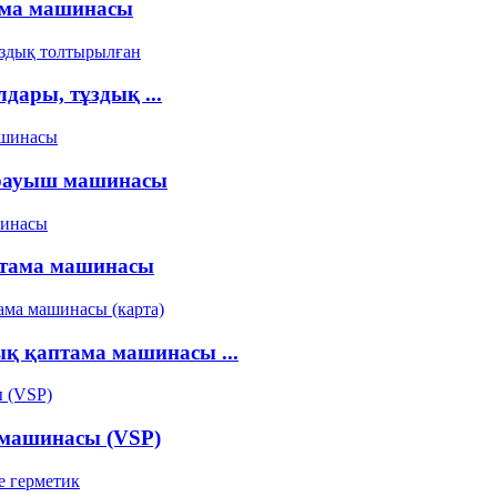
ма машинасы
дары, тұздық ...
орауыш машинасы
ама машинасы
ық қаптама машинасы ...
 машинасы (VSP)