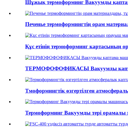
Шұжық термоформинг Вакуумды қапта
Печенье термоформингтің орам материал
Құс етінің термоформинг картасының 
ТЕРМОФОФОФИКАСЫ Вакуумды қапт
Тмоформингтік өзгертілген атмосферал
Термоформинг Вакуумды тері орамалы