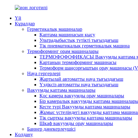
Үй
Құралдар
Герметикалық машиналар
Қаптама машинасын қысу
Ультрадыбыстық түтікті тығыздағыш
Тік пневматикалық герметикалық машина
Термоформинг орам машиналары
ТЕРМОФОФОФИКАСЫ Вакуумды қаптама 
Картаның термоформинг машинасы
Термоформ шаңсорғыштың орау машинасы (V
Науа гергерлері
Жартылай автоматты науа тығыздағыш
Үздіксіз автоматты науа тығыздағыш
Вакуумды қаптама машиналары
Қос камера вакуумды орау машиналары
Бір камералық вакуумды қаптама машиналар
Кесте түрі Вакуумды қаптама машиналары
Жұмыс үстеліндегі вакуумды қаптама машин
Тік сыртқы вакуумды қаптама машиналары
Шкаф вакуумды орау машиналары
Баннер дәнекерлеушісі
Қолдану