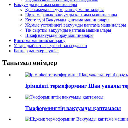
Вакуумды қаптама машиналары
Қос камера вакуумды орау машиналары
Бір камералық вакуумды қаптама машиналары
Кесте түрі Вакуумды қаптама машиналары
Жұмыс үстеліндегі вакуумды қаптама машиналары
Тік сыртқы вакуумды қаптама машиналары
Шкаф вакуумды орау машиналары
Қаптама машинасын қысу
Ультрадыбыстық түтікті тығыздағыш
Баннер дәнекерлеушісі
Танымал өнімдер
Ірімшікті термоформинг Шаң уакалы те
Тмоформингтің вакуумды қаптамасы