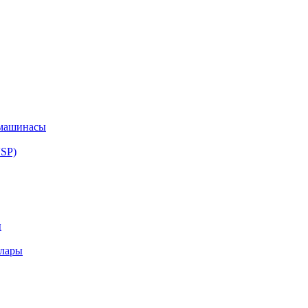
машинасы
SP)
ы
алары