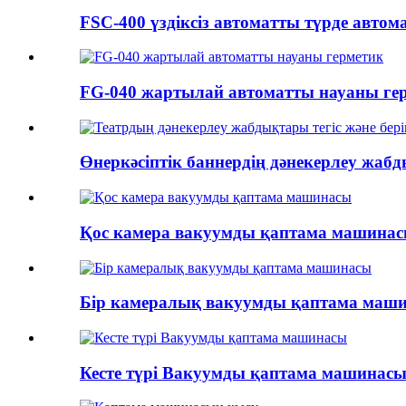
FSC-400 үздіксіз автоматты түрде автом
FG-040 жартылай автоматты науаны ге
Өнеркәсіптік баннердің дәнекерлеу жабд
Қос камера вакуумды қаптама машина
Бір камералық вакуумды қаптама маш
Кесте түрі Вакуумды қаптама машинас