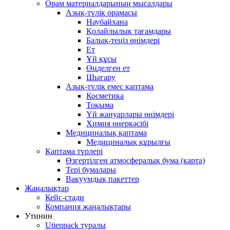
Орам материалдарының мысалдары
Азық-түлік орамасы
Наубайхана
Қолайлылық тағамдары
Балық-теңіз өнімдері
Ет
Ұй құсы
Өңделген ет
Шығару
Азық-түлік емес қаптама
Косметика
Тоқыма
Үй жануарлары өнімдері
Химия өнеркәсібі
Медициналық қаптама
Медициналық құрылғы
Қаптама түрлері
Өзгертілген атмосфералық бума (карта)
Тері бумалары
Вакуумдық пакеттер
Жаңалықтар
Кейс-стади
Компания жаңалықтары
Утинин
Utienpack туралы