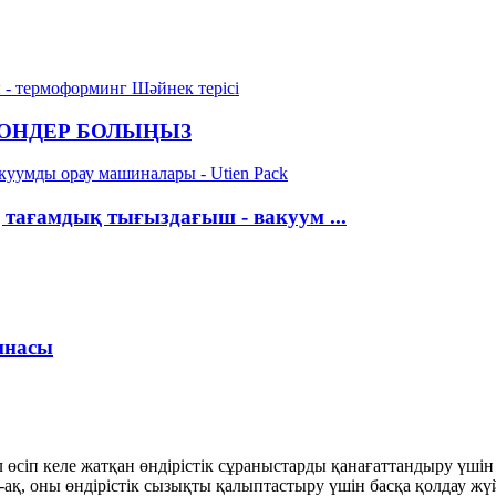
КОНДЕР БОЛЫҢЫЗ
 тағамдық тығыздағыш - вакуум ...
инасы
сіп келе жатқан өндірістік сұраныстарды қанағаттандыру үшін е
ақ, оны өндірістік сызықты қалыптастыру үшін басқа қолдау жүй