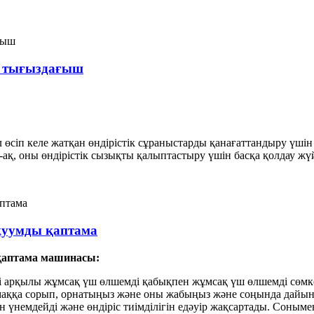
қ тығыздағыш
сіп келе жатқан өндірістік сұраныстарды қанағаттандыру үшін е
ақ, оны өндірістік сызықты қалыптастыру үшін басқа қолдау жүй
куумды қаптама
қаптама машинасы:
арқылы жұмсақ үш өлшемді қабықпен жұмсақ үш өлшемді сөмкеге
аққа сорып, орнатыңыз және оны жабыңыз және соңында дайын
немдейді және өндіріс тиімділігін едәуір жақсартады. Сонымен