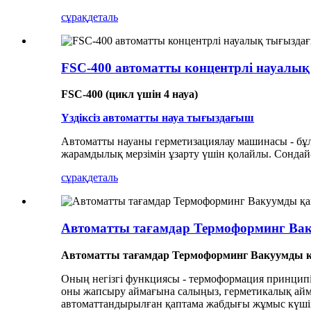
сұрақ
деталь
FSC-400 автоматты концентрлі науалы
FSC-400 (цикл үшін 4 науа)
Үздіксіз автоматты науа тығыздағыш
Автоматты науаны герметизациялау машинасы - бұл ө
жарамдылық мерзімін ұзарту үшін қолайлы. Сондай-
сұрақ
деталь
Автоматты тағамдар Термоформинг Ва
Автоматты тағамдар Термоформинг Вакуумды 
Оның негізгі функциясы - термоформация принципі 
оны жапсыру аймағына салыңыз, герметикалық айм
автоматтандырылған қаптама жабдығы жұмыс күшін ү