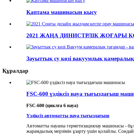
Қаптама машинасын қысу
2021 ЖАҢА ДИНИСТРЛІК ЖОҒАРЫ 
Зауыттық су көзі вакуумдық камералық
Құралдар
FSC-600 үздіксіз науа тығыздағыш маш
FSC-600 (циклға 6 науа)
Үздіксіз автоматты науа тығыздағыш
Автоматты науаны герметизациялау машинасы - бұл ө
жарамдылық мерзімін ұзарту үшін қолайлы. Сондай-