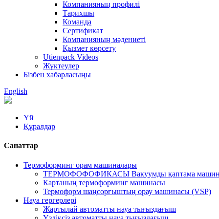
Компанияның профилі
Тарихшы
Команда
Сертификат
Компанияның мәдениеті
Қызмет көрсету
Utienpack Videos
Жүктеулер
Бізбен хабарласыңы
English
Үй
Құралдар
Санаттар
Термоформинг орам машиналары
ТЕРМОФОФОФИКАСЫ Вакуумды қаптама машин
Картаның термоформинг машинасы
Термоформ шаңсорғыштың орау машинасы (VSP)
Науа гергерлері
Жартылай автоматты науа тығыздағыш
Үздіксіз автоматты науа тығыздағыш