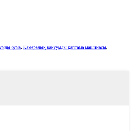
умды бума
,
Камералық вакуумды қаптама машинасы
,