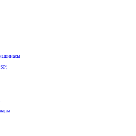
машинасы
SP)
ы
алары