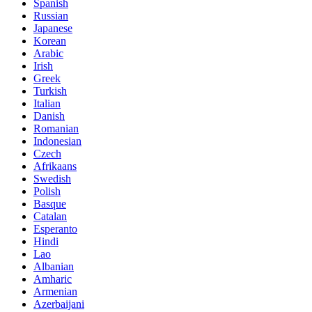
Spanish
Russian
Japanese
Korean
Arabic
Irish
Greek
Turkish
Italian
Danish
Romanian
Indonesian
Czech
Afrikaans
Swedish
Polish
Basque
Catalan
Esperanto
Hindi
Lao
Albanian
Amharic
Armenian
Azerbaijani