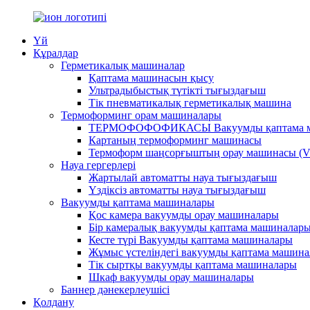
Үй
Құралдар
Герметикалық машиналар
Қаптама машинасын қысу
Ультрадыбыстық түтікті тығыздағыш
Тік пневматикалық герметикалық машина
Термоформинг орам машиналары
ТЕРМОФОФОФИКАСЫ Вакуумды қаптама 
Картаның термоформинг машинасы
Термоформ шаңсорғыштың орау машинасы (V
Науа гергерлері
Жартылай автоматты науа тығыздағыш
Үздіксіз автоматты науа тығыздағыш
Вакуумды қаптама машиналары
Қос камера вакуумды орау машиналары
Бір камералық вакуумды қаптама машиналар
Кесте түрі Вакуумды қаптама машиналары
Жұмыс үстеліндегі вакуумды қаптама машин
Тік сыртқы вакуумды қаптама машиналары
Шкаф вакуумды орау машиналары
Баннер дәнекерлеушісі
Қолдану