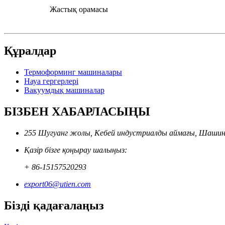
Жастық орамасы
Құралдар
Термоформинг машиналары
Науа гергерлері
Вакуумдық машиналар
БІЗБЕН ХАБАРЛАСЫҢЫ
255 Шугуанг жолы, Кебей индустриалды аймағы, Шашин
Қазір бізге қоңырау шалыңыз:
+ 86-15157520293
export06@utien.com
Бізді қадағалаңыз