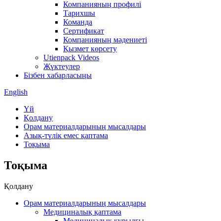
Компанияның профилі
Тарихшы
Команда
Сертификат
Компанияның мәдениеті
Қызмет көрсету
Utienpack Videos
Жүктеулер
Бізбен хабарласыңы
English
Үй
Қолдану
Орам материалдарының мысалдары
Азық-түлік емес қаптама
Тоқыма
Тоқыма
Қолдану
Орам материалдарының мысалдары
Медициналық қаптама
Медициналық құрылғы