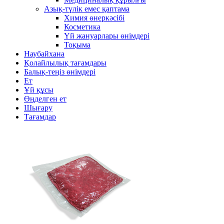
Азық-түлік емес қаптама
Химия өнеркәсібі
Косметика
Үй жануарлары өнімдері
Тоқыма
Наубайхана
Қолайлылық тағамдары
Балық-теңіз өнімдері
Ет
Ұй құсы
Өңделген ет
Шығару
Тағамдар