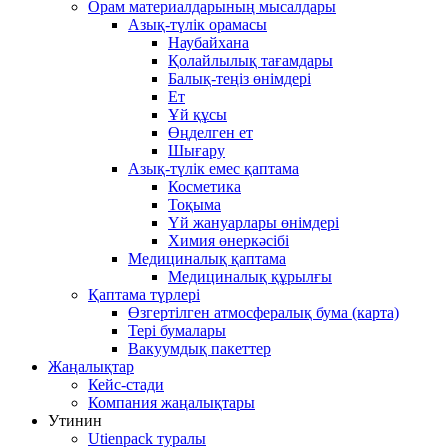
Орам материалдарының мысалдары
Азық-түлік орамасы
Наубайхана
Қолайлылық тағамдары
Балық-теңіз өнімдері
Ет
Ұй құсы
Өңделген ет
Шығару
Азық-түлік емес қаптама
Косметика
Тоқыма
Үй жануарлары өнімдері
Химия өнеркәсібі
Медициналық қаптама
Медициналық құрылғы
Қаптама түрлері
Өзгертілген атмосфералық бума (карта)
Тері бумалары
Вакуумдық пакеттер
Жаңалықтар
Кейс-стади
Компания жаңалықтары
Утинин
Utienpack туралы