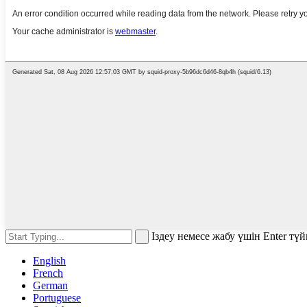
Іздеу немесе жабу үшін Enter тү
English
French
German
Portuguese