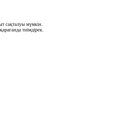
ыт сақталуы мүмкін.
қарағанда тиімдірек.