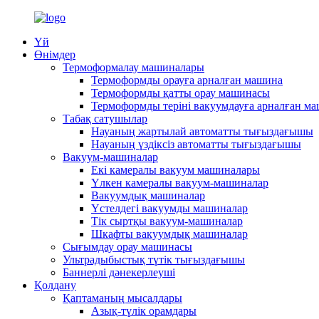
Үй
Өнімдер
Термоформалау машиналары
Термоформды орауға арналған машина
Термоформды қатты орау машинасы
Термоформды теріні вакуумдауға арналған м
Табақ сатушылар
Науаның жартылай автоматты тығыздағышы
Науаның үздіксіз автоматты тығыздағышы
Вакуум-машиналар
Екі камералы вакуум машиналары
Үлкен камералы вакуум-машиналар
Вакуумдық машиналар
Үстелдегі вакуумды машиналар
Тік сыртқы вакуум-машиналар
Шкафты вакуумдық машиналар
Сығымдау орау машинасы
Ультрадыбыстық түтік тығыздағышы
Баннерлі дәнекерлеуші
Қолдану
Қаптаманың мысалдары
Азық-түлік орамдары