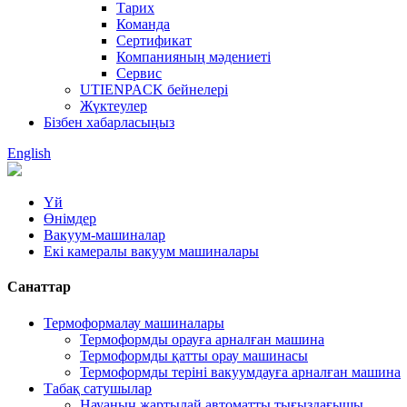
Тарих
Команда
Сертификат
Компанияның мәдениеті
Сервис
UTIENPACK бейнелері
Жүктеулер
Бізбен хабарласыңыз
English
Үй
Өнімдер
Вакуум-машиналар
Екі камералы вакуум машиналары
Санаттар
Термоформалау машиналары
Термоформды орауға арналған машина
Термоформды қатты орау машинасы
Термоформды теріні вакуумдауға арналған машина
Табақ сатушылар
Науаның жартылай автоматты тығыздағышы