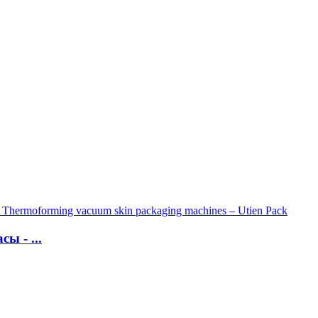
ы - ...