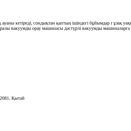
 ауаны кетіреді, сондықтан қаптың ішіндегі бұйымдар r ұзақ уақ
амералы вакуумды орау машинасы дәстүрлі вакуумды машиналарға 
12081, Қытай