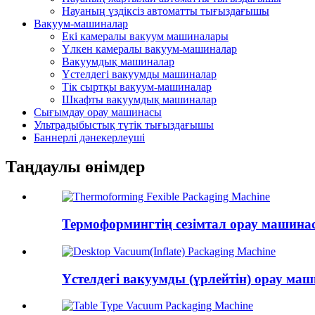
Науаның үздіксіз автоматты тығыздағышы
Вакуум-машиналар
Екі камералы вакуум машиналары
Үлкен камералы вакуум-машиналар
Вакуумдық машиналар
Үстелдегі вакуумды машиналар
Тік сыртқы вакуум-машиналар
Шкафты вакуумдық машиналар
Сығымдау орау машинасы
Ультрадыбыстық түтік тығыздағышы
Баннерлі дәнекерлеуші
Таңдаулы өнімдер
Термоформингтің сезімтал орау машина
Үстелдегі вакуумды (үрлейтін) орау ма