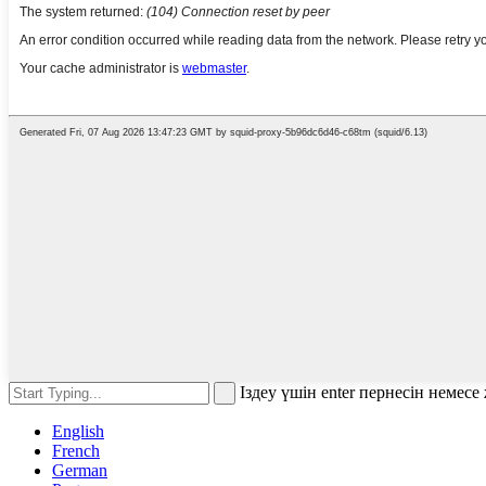
Іздеу үшін enter пернесін немес
English
French
German