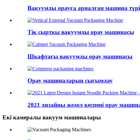
Вакуумды орауға арналған машина түрі
Тік сыртқы вакуумды орау машинасы
Шкафтағы вакуумды орау машинасы
Орау машиналарын сығымдау
2021 дизайны жедел кеспені орау машинас
Екі камералы вакуум машиналары