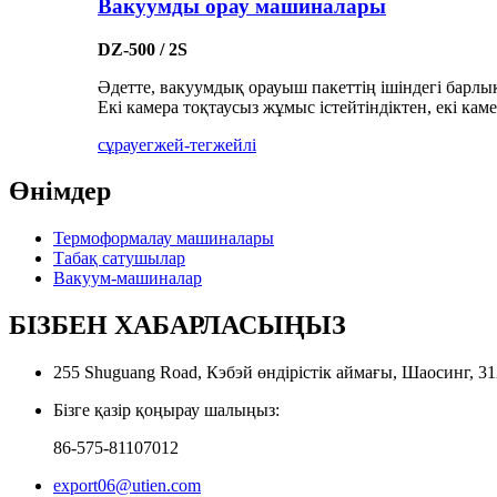
Вакуумды орау машиналары
DZ-500 / 2S
Әдетте, вакуумдық орауыш пакеттің ішіндегі барлық
Екі камера тоқтаусыз жұмыс істейтіндіктен, екі к
сұрау
егжей-тегжейлі
Өнімдер
Термоформалау машиналары
Табақ сатушылар
Вакуум-машиналар
БІЗБЕН ХАБАРЛАСЫҢЫЗ
255 Shuguang Road, Кэбэй өндірістік аймағы, Шаосинг, 3
Бізге қазір қоңырау шалыңыз:
86-575-81107012
export06@utien.com