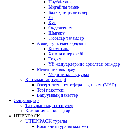
Наубайхана
Ыңғайлы тамақ
Балық-теңіз өнімдері
Ет
Құс
Өңделген ет
Шығару
Тісбасар тағамдар
Азық-түлік емес орауыш
Косметика
Химия өнеркәсібі
Тоқыма
Үй жануарларына арналған өнімдер
Медициналық орау
Медициналық құрал
Қаптаманың түрлері
Өзгертілген атмосфералық пакет (MAP)
Тері пакеттері
Вакуумдық пакеттер
Жаңалықтар
Тақырыптық зерттеулер
Компания жаңалықтары
UTIENPACK
UTIENPACK туралы
Компания туралы мәлімет